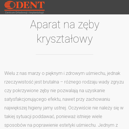
Aparat na zęby
kryształowy
Wielu z nas marzy o pięknym i zdrowym uśmiechu, jednak
rzeczywistość jest brutalna – różnego rodzaju wady zgryzu
czy pokrzywione zęby nie pozwalają na uzyskanie
satysfakcjonującego efektu, nawet przy zachowaniu
największej higieny jamy ustnej. Oczywiście nie należy się w
takiej sytuacji poddawać, ponieważ istnieje wiele
sposobów na poprawienie estetyki uśmiechu. Jednym z