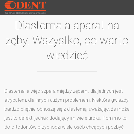
Diastema a aparat na
zęby. Wszystko, co warto
wiedzieć
Diastema, a więc szpara między zębami, dla jednych jest
atrybutem, dla innych dużym problemem. Niektóre gwiazdy
bardzo chętnie obnoszą się z diastemą, uważając, że może
jest to defekt, jednak dodający im wiele uroku. Pomimo to,
do ortodontów przychodzi wiele osób chcących pozbyć