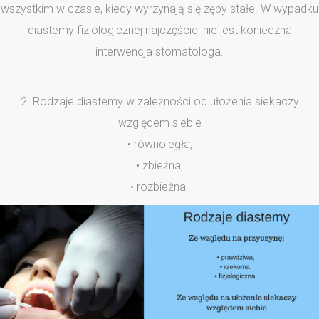
wszystkim w czasie, kiedy wyrzynają się zęby stałe. W wypadku
diastemy fizjologicznej najczęściej nie jest konieczna
interwencja stomatologa.
2. Rodzaje diastemy w zależności od ułożenia siekaczy
względem siebie
• równoległa,
• zbieżna,
• rozbieżna.