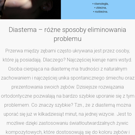
Diastema – różne sposoby eliminowania
problemu
Przerwa między zębami często ukrywana jest przez osoby,
które ją posiadają. Dlaczego? Najczęściej kieruje nami wstyd.
Osoba cierpiąca na diastemę ma trudności z naturalnym
zachowaniem i najczęściej unika spontanicznego śmiechu oraz
prezentowania swoich zębów. Dzisiejsze rozwiązania
ortodontyczne pozwalają na bardzo szybkie uporanie się z tym
problemem. Co znaczy szybkie? Tzn., że z diastemą można
uporać się już w kilkadziesiąt minut, na jednej wizycie. Jest to
możliwe dzięki zastosowaniu światłoutwardzalnych żywic
kompozytowych, które dostosowują się do koloru zębów i