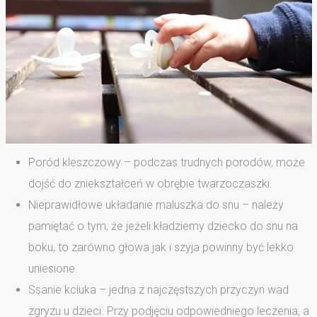
Poród kleszczowy – podczas trudnych porodów, może
dojść do zniekształceń w obrębie twarzoczaszki.
Nieprawidłowe układanie maluszka do snu – należy
pamiętać o tym, że jeżeli kładziemy dziecko do snu na
boku, to zarówno głowa jak i szyja powinny być lekko
uniesione.
Ssanie kciuka – jedna z najczęstszych przyczyn wad
zgryzu u dzieci. Przy podjęciu odpowiedniego leczenia, a