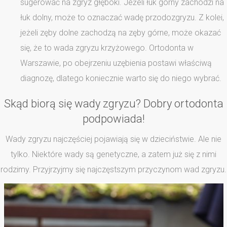
sugerować na zgryz głęboki. Jeżeli łuk górny zachodzi na
łuk dolny, może to oznaczać wadę przodozgryzu. Z kolei,
jeżeli zęby dolne zachodzą na zęby górne, może okazać
się, że to wada zgryzu krzyżowego. Ortodonta w
Warszawie, po obejrzeniu uzębienia postawi właściwą
diagnozę, dlatego koniecznie warto się do niego wybrać.
Skąd biorą się wady zgryzu? Dobry ortodonta
podpowiada!
Wady zgryzu najczęściej pojawiają się w dzieciństwie. Ale nie
tylko. Niektóre wady są genetyczne, a zatem już się z nimi
rodzimy. Przyjrzyjmy się najczęstszym przyczynom wad zgryzu.