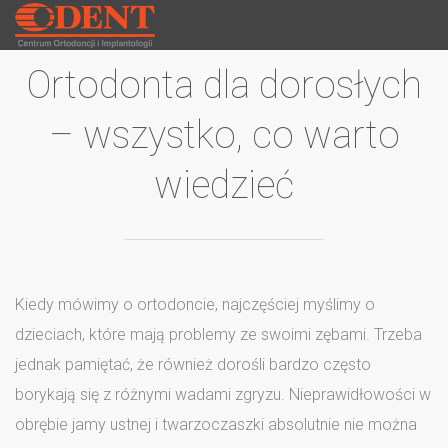
Ortodonta dla dorosłych
– wszystko, co warto
wiedzieć
Kiedy mówimy o ortodoncie, najczęściej myślimy o
dzieciach, które mają problemy ze swoimi zębami. Trzeba
jednak pamiętać, że również dorośli bardzo często
borykają się z różnymi wadami zgryzu. Nieprawidłowości w
obrębie jamy ustnej i twarzoczaszki absolutnie nie można