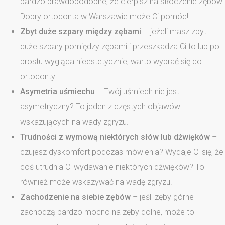
bardzo prawdopodobne, że cierpisz na stłoczenie zębów.
Dobry ortodonta w Warszawie może Ci pomóc!
Zbyt duże szpary między zębami
– jeżeli masz zbyt
duże szpary pomiędzy zębami i przeszkadza Ci to lub po
prostu wygląda nieestetycznie, warto wybrać się do
ortodonty.
Asymetria uśmiechu
– Twój uśmiech nie jest
asymetryczny? To jeden z częstych objawów
wskazujących na wady zgryzu.
Trudności z wymową niektórych słów lub dźwięków
–
czujesz dyskomfort podczas mówienia? Wydaje Ci się, że
coś utrudnia Ci wydawanie niektórych dźwięków? To
również może wskazywać na wadę zgryzu.
Zachodzenie na siebie zębów
– jeśli zęby górne
zachodzą bardzo mocno na zęby dolne, może to