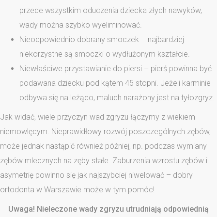
przede wszystkim oduczenia dziecka złych nawyków,
wady można szybko wyeliminować.
Nieodpowiednio dobrany smoczek – najbardziej
niekorzystne są smoczki o wydłużonym kształcie.
Niewłaściwe przystawianie do piersi – pierś powinna być
podawana dziecku pod kątem 45 stopni. Jeżeli karminie
odbywa się na leżąco, maluch narażony jest na tyłozgryz.
Jak widać, wiele przyczyn wad zgryzu łączymy z wiekiem
niemowlęcym. Nieprawidłowy rozwój poszczególnych zębów,
może jednak nastąpić również później, np. podczas wymiany
zębów mlecznych na zęby stałe. Zaburzenia wzrostu zębów i
asymetrię powinno się jak najszybciej niwelować – dobry
ortodonta w Warszawie może w tym pomóc!
Uwaga! Nieleczone wady zgryzu utrudniają odpowiednią