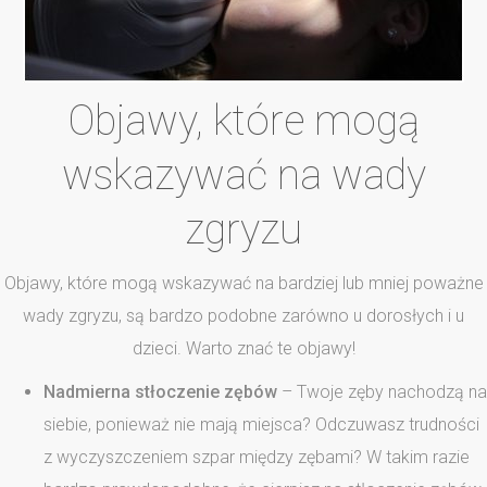
Objawy, które mogą
wskazywać na wady
zgryzu
Objawy, które mogą wskazywać na bardziej lub mniej poważne
wady zgryzu, są bardzo podobne zarówno u dorosłych i u
dzieci. Warto znać te objawy!
Nadmierna stłoczenie zębów
– Twoje zęby nachodzą na
siebie, ponieważ nie mają miejsca? Odczuwasz trudności
z wyczyszczeniem szpar między zębami? W takim razie