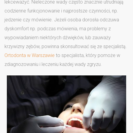
lekceważyć. Nieleczone wady często znacznie utrudniają
codzienne funkcjonowanie i najprostsze czynności, np.
jedzenie czy mówienie. Jeżeli osoba dorosła odczuwa
dyskomfort np. podczas mówienia, ma problemy z
wypowiadaniem niektórych dźwięków, lub zauważy
krzywizny zębów, powinna skonsultować się ze specjalistą.
Ortodonta w Warszawie
to specjalista, który pomoże w
zdiagnozowaniu i leczeniu każdej wady zgryzu.