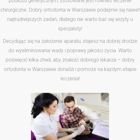
podłożu genetycznym, stosowane jest również leczenie
chirurgiczne. Dobry ortodonta w Warszawie podejmie się nawet
najtrudniejszych zadań, dlatego nie warto bać się wizyty u
specjalisty!
Decydując się na założenie aparatu, stajesz na dobrej drodze
do wyeliminowania wady i poprawy jakości życia. Warto
poświęcić kilka chwil, aby znaleźć dobrego lekarza – dobry
ortodonta w Warszawie doradzi i pomoże na każdym etapie
leczenia!