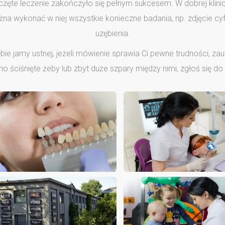
zęte leczenie zakończyło się pełnym sukcesem. W dobrej klinic
na wykonać w niej wszystkie konieczne badania, np. zdjęcie cy
uzębienia.
ie jamy ustnej, jeżeli mówienie sprawia Ci pewne trudności, za
o ściśnięte żeby lub zbyt duże szpary między nimi, zgłoś się do