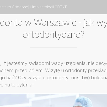
ntrum Ortodoncji i Implantologii ODENT
donta w Warszawie - jak wy
ortodontyczne?
 iż jesteśmy świadomi wady uzębienia, nie decyd
achem przed bólem. Wizytę u ortodonty przekłada
ego bać? Czy wizyta u ortodonty musi być bolesna
 na te pytania!