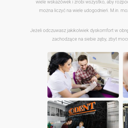
wiele wskazówek i zrobi wszystko, aby rozpoc
można liczyć na wiele udogodnień. M.in. moż
Jeżeli odczuwasz jakikolwiek dyskomfort w obręb
zachodzące na siebie zęby, zbyt mocn