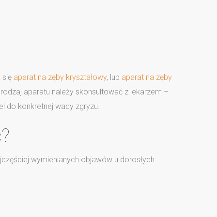
 się
aparat na zęby kryształowy
, lub
aparat na zęby
, rodzaj aparatu należy skonsultować z lekarzem –
l do konkretnej wady zgryzu.
ć?
najczęściej wymienianych objawów u dorosłych