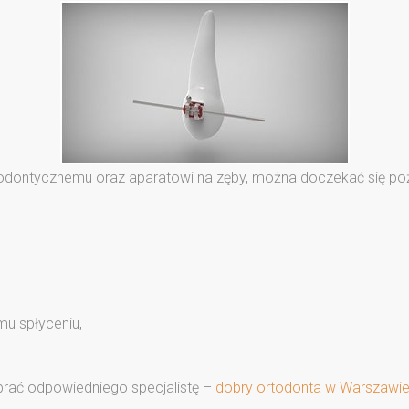
rtodontycznemu oraz aparatowi na zęby, można doczekać się p
u spłyceniu,
rać odpowiedniego specjalistę –
dobry ortodonta w Warszawi