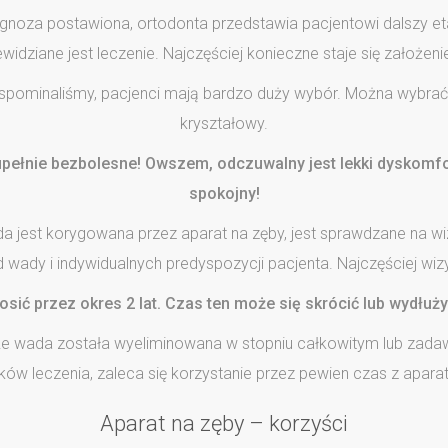
gnoza postawiona, ortodonta przedstawia pacjentowi dalszy eta
widziane jest leczenie. Najczęściej konieczne staje się założeni
 wspominaliśmy, pacjenci mają bardzo duży wybór. Można wybra
kryształowy.
upełnie bezbolesne! Owszem, odczuwalny jest lekki dyskomfor
spokojny!
ada jest korygowana przez aparat na zęby, jest sprawdzane na wi
d wady i indywidualnych predyspozycji pacjenta. Najczęściej wiz
osić przez okres 2 lat. Czas ten może się skrócić lub wydłuż
 że wada została wyeliminowana w stopniu całkowitym lub zadaw
ków leczenia, zaleca się korzystanie przez pewien czas z apara
Aparat na zęby – korzyści