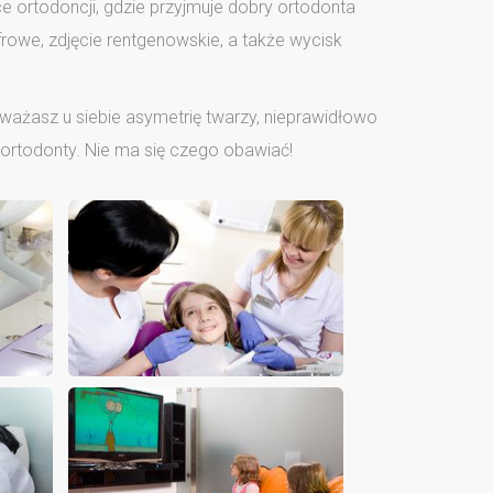
e ortodoncji, gdzie przyjmuje dobry ortodonta
frowe, zdjęcie rentgenowskie, a także wycisk
uważasz u siebie asymetrię twarzy, nieprawidłowo
 ortodonty. Nie ma się czego obawiać!