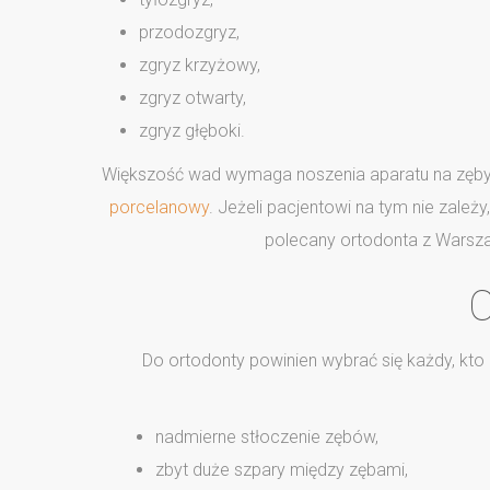
przodozgryz,
zgryz krzyżowy,
zgryz otwarty,
zgryz głęboki.
Większość wad wymaga noszenia aparatu na zęby. 
porcelanowy
. Jeżeli pacjentowi na tym nie zale
polecany ortodonta z Warsza
C
Do ortodonty powinien wybrać się każdy, kto
nadmierne stłoczenie zębów,
zbyt duże szpary między zębami,